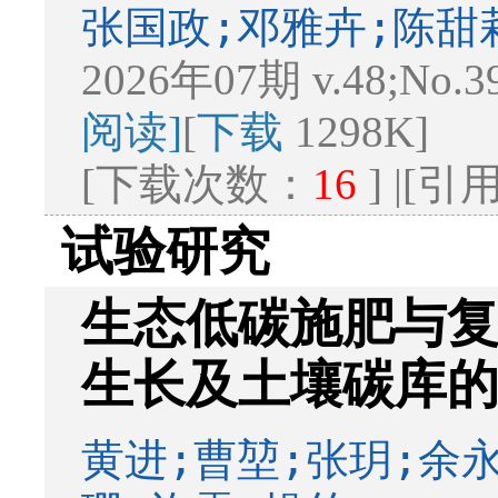
张国政;邓雅卉;陈甜
2026年07期 v.48;No.3
阅读]
[
下载
1298K]
[下载次数：
16
] |[
试验研究
生态低碳施肥与
生长及土壤碳库
黄进;曹堃;张玥;余