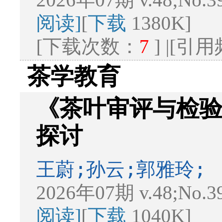
阅读]
[
下载
1380K]
[下载次数：
7
] |[引
茶学教育
《茶叶审评与检
探讨
王蔚;孙云;郭雅玲;
2026年07期 v.48;No.3
阅读]
[
下载
1040K]