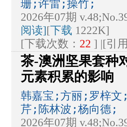
珊;许雷;操竹;
2026年07期 v.48;No.3
阅读]
[
下载
1222K]
[下载次数：
22
] |[
茶-澳洲坚果套种
元素积累的影响
韩嘉宝;方丽;罗梓文
芹;陈林波;杨向德;
2026年07期 v.48;No.3