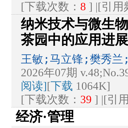
[下载次数：
8
] |[引
纳米技术与微生
茶园中的应用进
王敏;马立锋;樊秀兰
2026年07期 v.48;No.3
阅读]
[
下载
1064K]
[下载次数：
39
] |[
经济·管理