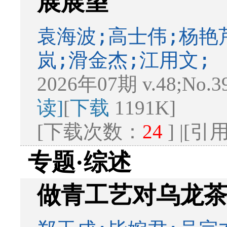
展展望
袁海波;高士伟;杨艳
岚;滑金杰;江用文;
2026年07期 v.48;No.3
读]
[
下载
1191K]
[下载次数：
24
] |[
专题·综述
做青工艺对乌龙