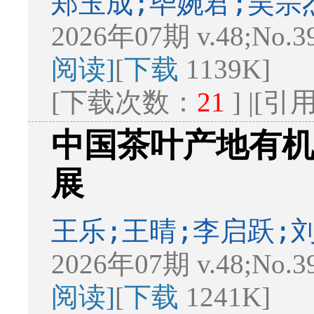
郑玉成;毕婉君;吴宗
2026年07期 v.48;No.3
阅读]
[
下载
1139K]
[下载次数：
21
] |[
中国茶叶产地有
展
王乐;王晴;李启跃;
2026年07期 v.48;No.3
阅读]
[
下载
1241K]