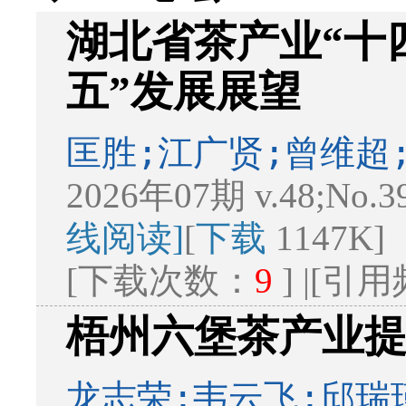
湖北省茶产业“十
五”发展展望
匡胜;江广贤;曾维超
2026年07期 v.48;No.3
线阅读]
[
下载
1147K]
[下载次数：
9
] |[引
梧州六堡茶产业
龙志荣;韦云飞;邱瑞