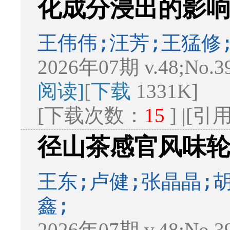
化成分浸出的影
王伟伟;汪芳;王猛修
2026年07期 v.48;No.3
阅读]
[
下载
1331K]
[下载次数：
15
] |[
径山茶感官风味
王东;卢健;张晶晶;
鑫;
2026年07期 v.48;No.3